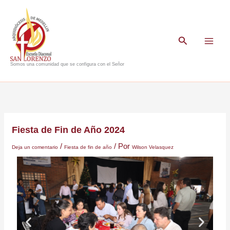
Ir
al
contenido
Buscar
Somos una comunidad que se configura con el Señor
Fiesta de Fin de Año 2024
/
/ Por
Deja un comentario
Fiesta de fin de año
Wilson Velasquez