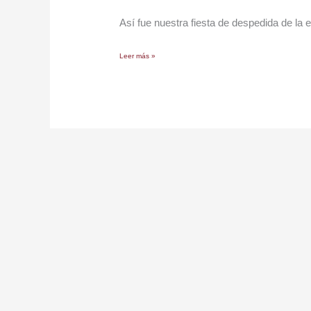
Año
Así fue nuestra fiesta de despedida de la 
2024
Leer más »