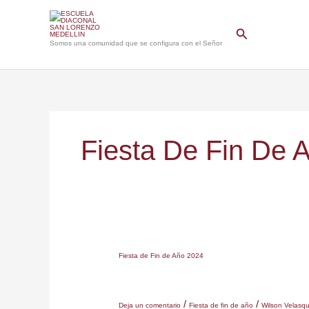
Ir
al
Buscar
contenido
Somos una comunidad que se configura con el Señor
Fiesta De Fin De 
Fiesta
Fiesta de Fin de Año 2024
de
Fin
/
/
de
Deja un comentario
Fiesta de fin de año
Wilson Velasq