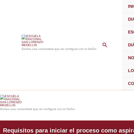
Ir
IN
al
contenido
DI
ES
Buscar
DI
Somos una comunidad que se configura con el Señor
NO
LO
CO
Somos una comunidad que se configura con el Señor
Requisitos para iniciar el proceso como aspi