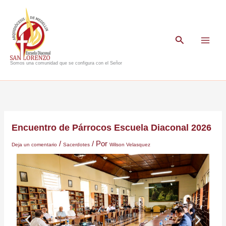
Ir
al
contenido
Buscar
Somos una comunidad que se configura con el Señor
Encuentro de Párrocos Escuela Diaconal 2026
/
/ Por
Deja un comentario
Sacerdotes
Wilson Velasquez