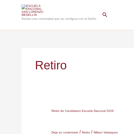
Ir
al
Buscar
contenido
Somos una comunidad que se configura con el Señor
Retiro
Retiro
Retiro de Candidatos Escuela Diaconal 2026
de
Candidatos
/
/
Escuela
Deja un comentario
Retiro
Wilson Velasquez