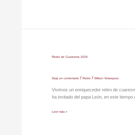
Retiro
Retiro de Cuaresma 2026
de
Cuaresma
/
/
2026
Deja un comentario
Retiro
Wilson Velasquez
Vivimos un enriquecedor retiro de cuaresma
ha invitado del papa León, en este tiemp
Leer más »