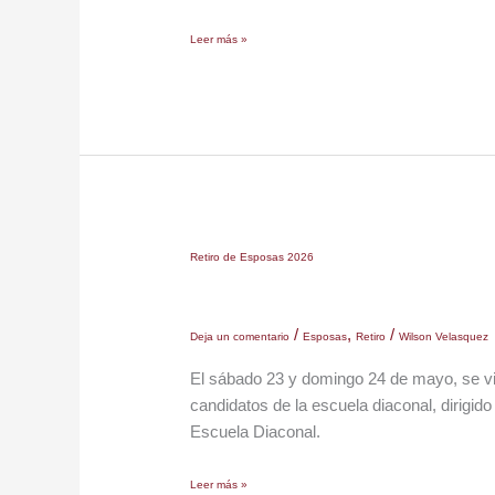
Leer más »
Retiro
Retiro de Esposas 2026
de
Esposas
/
,
/
2026
Deja un comentario
Esposas
Retiro
Wilson Velasquez
El sábado 23 y domingo 24 de mayo, se viv
candidatos de la escuela diaconal, dirigido
Escuela Diaconal.
Leer más »