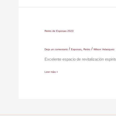
Retiro
Retiro de Esposas 2023
de
Esposas
/
,
/
2023
Deja un comentario
Esposas
Retiro
Wilson Velasquez
Excelente espacio de revitalización espirit
Leer más »