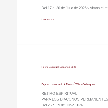
Diaconal
Del 17 al 20 de Julio de 2026 vivimos el re
2026
Leer más »
Retiro
Retiro Espiritual Diáconos 2026
Espiritual
Diáconos
/
/
2026
Deja un comentario
Retiro
Wilson Velasquez
RETIRO ESPIRITUAL
PARA LOS DIÁCONOS PERMANENTE
Del 26 al 29 de Junio 2026.